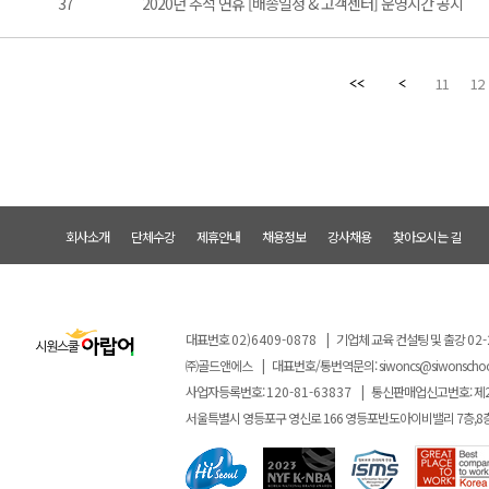
37
2020년 추석 연휴 [배송일정 & 고객센터] 운영시간 공지
11
12
회사소개
단체수강
제휴안내
채용정보
강사채용
찾아오시는 길
대표번호
02)6409-0878
|
기업체 교육 컨설팅 및 출강
02-
㈜골드앤에스
|
대표번호/통번역문의:
siwoncs@siwonscho
사업자등록번호:
120-81-63837
|
통신판매업신고번호: 제
서울특별시 영등포구 영신로 166 영등포반도아이비밸리 7층,8