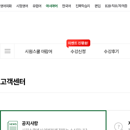
영어회화
시험영어
유럽어
아시아어
한국어
진짜학습지
편입
B2B·직무/자격증
시
원
스
쿨
아
사
랍
시원스쿨 아랍어
수강신청
수강후기
이
어
트
메
뉴
고객센터
공지사항