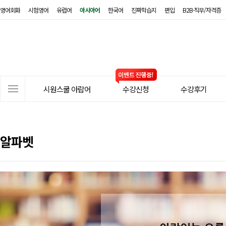
영어회화
시험영어
유럽어
아시아어
한국어
진짜학습지
편입
B2B·직무/자격증
시
원
스
쿨
아
사
랍
시원스쿨 아랍어
수강신청
수강후기
이
어
트
메
뉴
알파벳