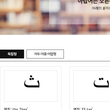
독립형
어두·어중·어말형
ت
ث
명칭 : tha, Thaa’
명칭 : 타, taa’