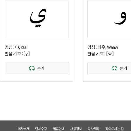
و
ي
명칭 : 야, Yaa’
명칭 : 와우, Waaw
발음 기호 : [ y ]
발음 기호 : [ w ]
듣기
듣기
회사소개
단체수강
제휴안내
채용정보
강사채용
찾아오시는 길