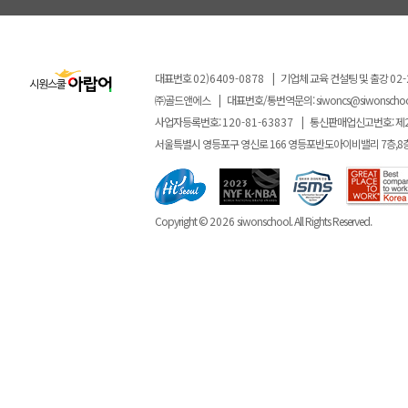
대표번호
02)6409-0878
|
기업체 교육 컨설팅 및 출강
02-
㈜골드앤에스
|
대표번호/통번역문의:
siwoncs@siwonscho
사업자등록번호:
120-81-63837
|
통신판매업신고번호: 제
서울특별시 영등포구 영신로 166 영등포반도아이비밸리 7층,8
Copyright ©
2026
siwonschool. All Rights Reserved.