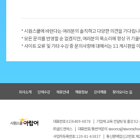
4. 개인정보 이용기간 및 보유기간
- 접수 신청일로부터 3개월
* 시원스쿨에 바란다는 여러분의 솔직하고 다양한 의견을 기다립니
5. 개인정보 제공동의를 거부할 권리가 있으며 동의 거부에 따
* 모든 문의를 반영할 순 없겠지만, 여러분의 목소리에 항상 귀 기
음을 알려드립니다.
* 사이트 오류 및 기타 수강 중 문의사항에 대해서는 1:1 게시판을
회사소개
단체수강
제휴안내
채용정보
강사채용
찾아오시는 길
대표번호
02)6409-0878
|
기업체 교육 컨설팅 및 출강
02-
㈜골드앤에스
|
대표번호/통번역문의:
siwoncs@siwonscho
사업자등록번호:
120-81-63837
|
통신판매업신고번호: 제