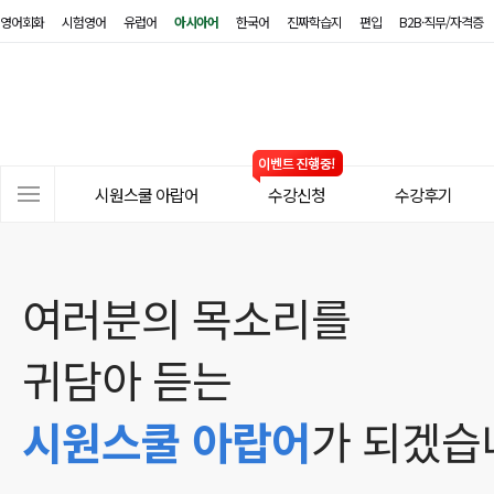
영어회화
시험영어
유럽어
아시아어
한국어
진짜학습지
편입
B2B·직무/자격증
시
원
스
쿨
아
사
랍
시원스쿨 아랍어
수강신청
수강후기
이
어
트
메
뉴
여러분의 목소리를
귀담아 듣는
시원스쿨 아랍어
가 되겠습