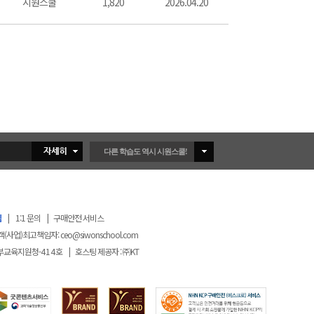
시원스쿨
1,820
2026.04.20
다른 학습도 역시 시원스쿨!
침
|
1:1 문의
|
구매안전 서비스
객(사업)최고책임자:
ceo@siwonschool.com
부교육지원청-
414
호
|
호스팅 제공자 : ㈜KT