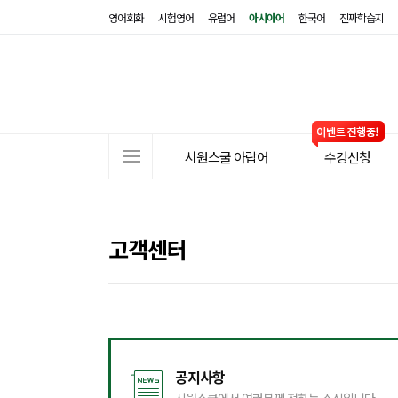
영어회화
시험영어
유럽어
아시아어
한국어
진짜학습지
사
시원스쿨 아랍어
수강신청
이
트
메
뉴
고객센터
공지사항