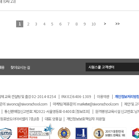
(04/23)
1
2
3
4
5
6
7
8
9
10
채용
찾아오시는 길
체 교육 컨설팅 및 출강
02-2014-8254
|
FAX
02)6406-1309
|
이용약관
|
개인정보처리방
문의:
siwoncs@siwonschool.com
|
마케팅/제휴문의:
marketer@siwonschool.com
|
제안 및 고
|
통신판매업신고번호: 제
2021
-서울영등포
-0400
호
[정보조회]
|
원격평생교육시설 신고번호: 남
영등포반도아이비밸리 7층,8층
|
대표: 양홍걸
|
개인정보보호책임자: 최광철