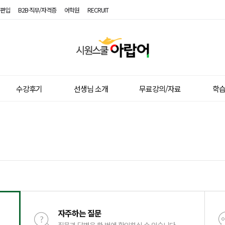
편입
B2B·직무/자격증
어학원
RECRUIT
시
원
스
쿨
아
랍
수강후기
선생님 소개
무료강의/자료
학
어
자주하는 질문