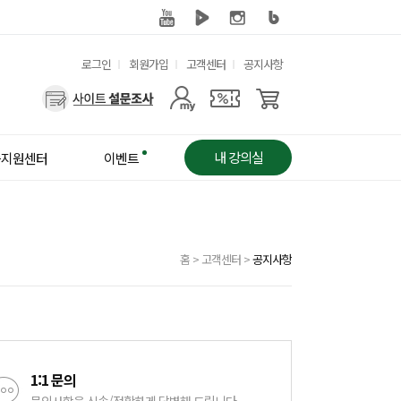
유
로그인
회원가입
고객센터
공지사항
용
사
한
용
메
자
뉴
메
내 강의실
습지원센터
이벤트
뉴
홈
>
고객센터
>
공지사항
1:1 문의