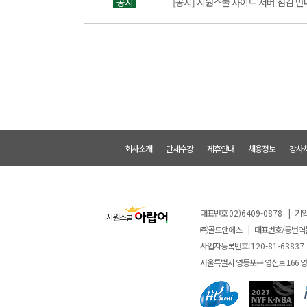
공지
[공지] 시원스쿨 사이트 서버 점검 안내 
회사소개
단체수강
제휴안내
채용정보
강사
대표번호
02)6409-0878
|
기업
㈜골드앤에스
|
대표번호/통번역
사업자등록번호:
120-81-63837
서울특별시 영등포구 영신로 166 