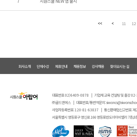
7
시원스쿨 NEW 앱 출시
11
12
회사소개
단체수강
제휴안내
채용정보
강사채용
찾아오시는 길
대표번호
02)6409-0878
|
기업체 교육 컨설팅 및 출강
02-
㈜골드앤에스
|
대표번호/통번역문의:
siwoncs@siwonscho
사업자등록번호:
120-81-63837
|
통신판매업신고번호: 제
서울특별시 영등포구 영신로 166 영등포반도아이비밸리 7층,8