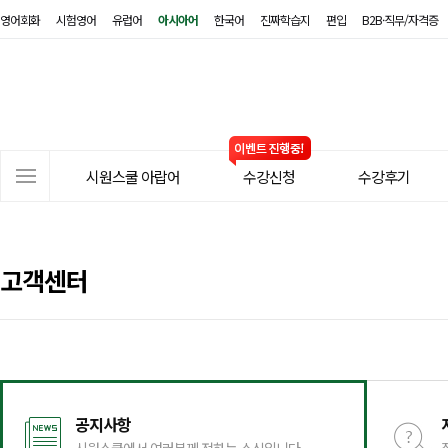
영어회화
시험영어
유럽어
아시아어
한국어
진짜학습지
편입
B2B·직무/자격증
시
원
스
쿨
아
사
랍
시원스쿨 아랍어
수강신청
수강후기
이
어
트
메
뉴
고객센터
공지사항