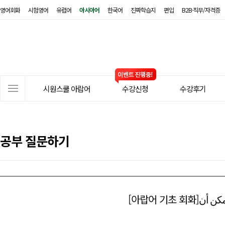
영어회화
시험영어
유럽어
아시아어
한국어
진짜학습지
편입
B2B·직무/자격증
시
원
스
쿨
아
사
랍
시원스쿨 아랍어
수강신청
수강후기
이
어
트
메
뉴
공부 질문하기