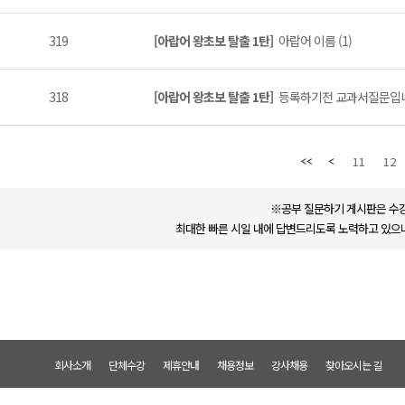
319
[아랍어 왕초보 탈출 1탄]
아랍어 이름 (1)
318
[아랍어 왕초보 탈출 1탄]
등록하기전 교과서질문입니다
11
12
※공부 질문하기 게시판은 수강
최대한 빠른 시일 내에 답변드리도록 노력하고 있으나
회사소개
단체수강
제휴안내
채용정보
강사채용
찾아오시는 길