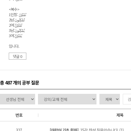
<복수>
입니다.
댓글 0
총 487 개
의 공부 질문
번호
제목
327
[아랍어 기초 회화]
15강 찬성 질문있습니다. (1)