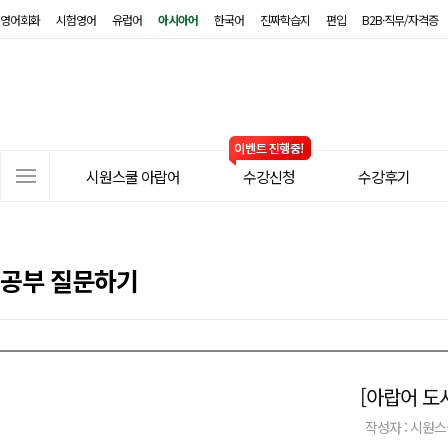
영어회화
시험영어
유럽어
아시아어
한국어
진짜학습지
편입
B2B·직무/자격증
시
원
스
쿨
아
사
랍
시원스쿨 아랍어
수강신청
수강후기
이
어
트
메
뉴
공부 질문하기
[아랍어 도
작성자 : 시원