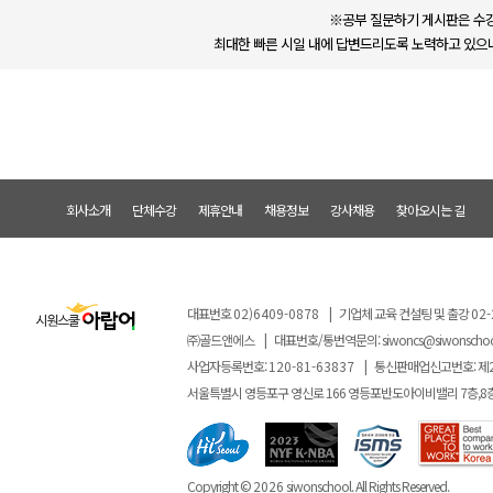
※공부 질문하기 게시판은 수강
최대한 빠른 시일 내에 답변드리도록 노력하고 있으나
회사소개
단체수강
제휴안내
채용정보
강사채용
찾아오시는 길
대표번호
02)6409-0878
|
기업체 교육 컨설팅 및 출강
02-
㈜골드앤에스
|
대표번호/통번역문의:
siwoncs@siwonscho
사업자등록번호:
120-81-63837
|
통신판매업신고번호: 제
서울특별시 영등포구 영신로 166 영등포반도아이비밸리 7층,8
Copyright ©
2026
siwonschool. All Rights Reserved.