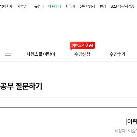
영어회화
시험영어
유럽어
아시아어
한국어
진짜학습지
편입
B2B·직무/자격증
시
원
스
쿨
아
사
랍
시원스쿨 아랍어
수강신청
수강후기
이
어
트
메
뉴
공부 질문하기
[아
작성자 : 이슬