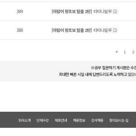
389
[아랍어 왕초보 탈출 2탄]
타타나왈루 (1)
388
[아랍어 왕초보 탈출 2탄]
타타나왈루 (1)
1
2
※공부 질문하기 게시판은 수강
최대한 빠른 시일 내에 답변드리도록 노력하고 있으나
회사소개
단체수강
제휴안내
채용정보
강사채용
찾아오시는 길