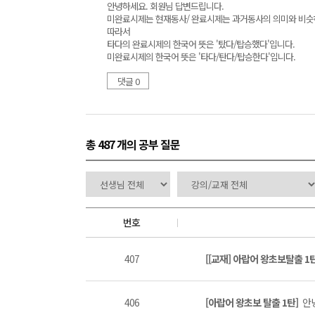
안녕하세요. 회원님 답변드립니다.
미완료시제는 현재동사/ 완료시제는 과거동사의 의미와 비슷
따라서
타다의 완료시제의 한국어 뜻은 '탔다/탑승했다'입니다.
미완료시제의 한국어 뜻은 '타다/탄다/탑승한다'입니다.
댓글 0
총 487 개
의 공부 질문
번호
407
[[교재] 아랍어 왕초보탈출 1
406
[아랍어 왕초보 탈출 1탄]
안