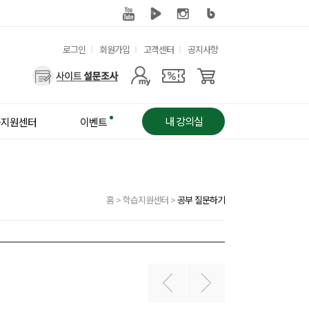
유
로그인
회원가입
고객센터
공지사항
용
사
한
용
메
자
뉴
메
내 강의실
습지원센터
이벤트
뉴
홈
>
학습지원센터
>
공부 질문하기