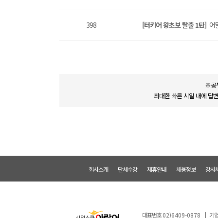
398
[터키어 왕초보 탈출 1탄]
어말
※공
최대한 빠른 시일 내에 답
회사소개
단체수강
제휴안내
채용정보
강사
대표번호
02)6409-0878
|
기업