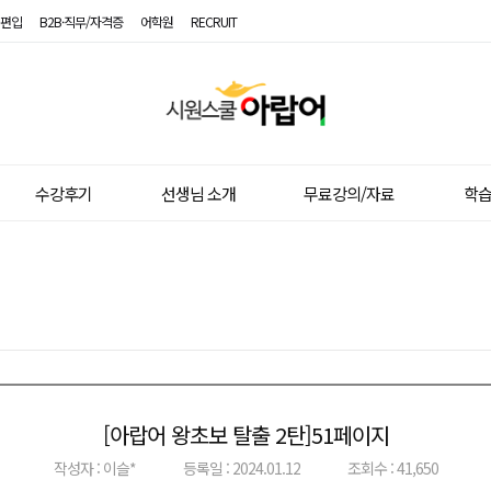
편입
B2B·직무/자격증
어학원
RECRUIT
시
원
스
쿨
아
랍
수강후기
선생님 소개
무료강의/자료
학
어
[아랍어 왕초보 탈출 2탄]51페이지
이전글
다음글
작성자 : 이슬*
등록일 : 2024.01.12
조회수 : 41,650