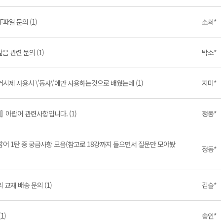
F파일 문의 (1)
소희*
 발음 관련 문의 (1)
박소*
거시제 사용시 \'동사\'에만 사용하는것으로 배웠는데 (1)
지미*
어]
아랍어 관련사항입니다. (1)
정동*
랍어 1탄 중 궁금사항 모음(참고로 18강까지 들으면서 질문만 모아봤
정동*
 교재 배송 문의 (1)
김슬*
1)
송인*