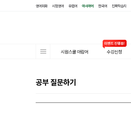
영어회화
시험영어
유럽어
아시아어
한국어
진짜학습지
사
시원스쿨 아랍어
수강신청
이
트
메
뉴
공부 질문하기