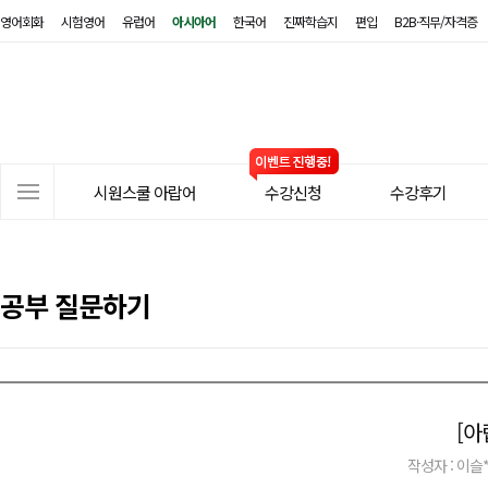
영어회화
시험영어
유럽어
아시아어
한국어
진짜학습지
편입
B2B·직무/자격증
시
원
스
쿨
아
사
랍
시원스쿨 아랍어
수강신청
수강후기
이
어
트
메
뉴
공부 질문하기
[아
작성자 : 이슬