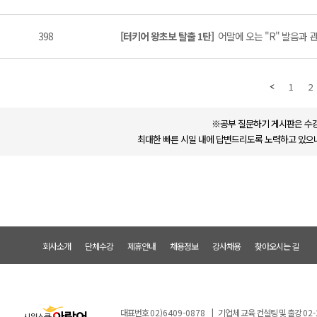
398
[터키어 왕초보 탈출 1탄]
어말에 오는 "R" 발음과 관
1
2
※공부 질문하기 게시판은 수강
최대한 빠른 시일 내에 답변드리도록 노력하고 있으나
회사소개
단체수강
제휴안내
채용정보
강사채용
찾아오시는 길
대표번호
02)6409-0878
|
기업체 교육 컨설팅 및 출강
02-