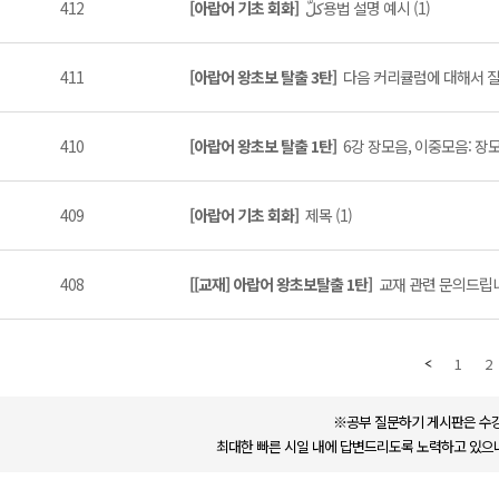
412
[아랍어 기초 회화]
كلّ용법 설명 예시 (1)
411
[아랍어 왕초보 탈출 3탄]
다음 커리큘럼에 대해서 질문
410
[아랍어 왕초보 탈출 1탄]
6강 장모음, 이중모음: 장모
409
[아랍어 기초 회화]
제목 (1)
408
[[교재] 아랍어 왕초보탈출 1탄]
교재 관련 문의드립니다
1
2
※공부 질문하기 게시판은 수강
최대한 빠른 시일 내에 답변드리도록 노력하고 있으나