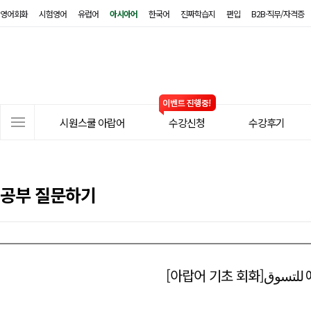
영어회화
시험영어
유럽어
아시아어
한국어
진짜학습지
편입
B2B·직무/자격증
시
원
스
쿨
아
사
랍
시원스쿨 아랍어
수강신청
수강후기
이
어
트
메
뉴
공부 질문하기