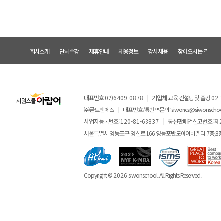
회사소개
단체수강
제휴안내
채용정보
강사채용
찾아오시는 길
대표번호
02)6409-0878
|
기업체 교육 컨설팅 및 출강
02-
㈜골드앤에스
|
대표번호/통번역문의:
siwoncs@siwonscho
사업자등록번호:
120-81-63837
|
통신판매업신고번호: 제
서울특별시 영등포구 영신로 166 영등포반도아이비밸리 7층,8
Copyright ©
2026
siwonschool. All Rights Reserved.