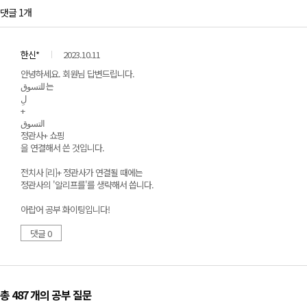
댓글 1개
한신*
2023.10.11
안녕하세요. 회원님 답변드립니다.
للتسوق 는
لِ
+
التسوق
정관사+ 쇼핑
을 연결해서 쓴 것입니다.
전치사 [리]+ 정관사가 연결될 때에는
정관사의 '알리프를'를 생략해서 씁니다.
아랍어 공부 화이팅입니다!
댓글 0
총 487 개
의 공부 질문