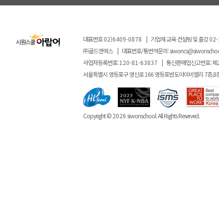
대표번호
02)6409-0878
|
기업체 교육 컨설팅 및 출강
02-
㈜골드앤에스
|
대표번호/통번역문의:
siwoncs@siwonscho
사업자등록번호:
120-81-63837
|
통신판매업신고번호: 제
서울특별시 영등포구 영신로 166 영등포반도아이비밸리 7층,8
Copyright ©
2026
siwonschool. All Rights Reserved.