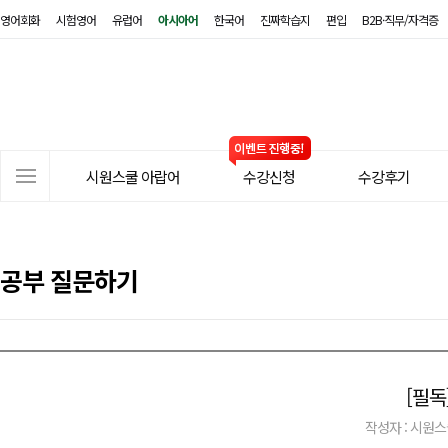
영어회화
시험영어
유럽어
아시아어
한국어
진짜학습지
편입
B2B·직무/자격증
시
원
스
쿨
아
사
랍
시원스쿨 아랍어
수강신청
수강후기
이
어
트
메
뉴
공부 질문하기
[필독
작성자 : 시원