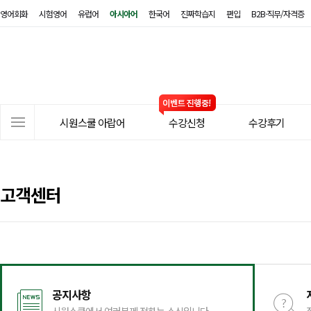
영어회화
시험영어
유럽어
아시아어
한국어
진짜학습지
편입
B2B·직무/자격증
시
원
스
쿨
아
사
랍
시원스쿨 아랍어
수강신청
수강후기
이
어
트
메
뉴
고객센터
공지사항