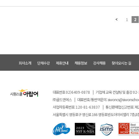
1
2
회사소개
단체수강
제휴안내
채용정보
강사채용
찾아오시는 길
대표번호
02)6409-0878
|
기업체 교육 컨설팅 및 출강
02-
㈜골드앤에스
|
대표번호/통번역문의:
siwoncs@siwonscho
사업자등록번호:
120-81-63837
|
통신판매업신고번호: 제
서울특별시 영등포구 영신로 166 영등포반도아이비밸리 7층,8