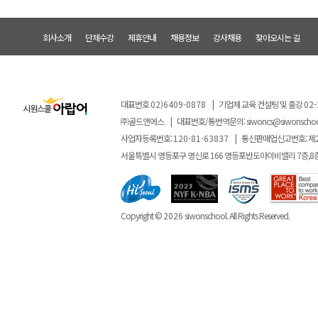
회사소개
단체수강
제휴안내
채용정보
강사채용
찾아오시는 길
대표번호
02)6409-0878
|
기업체 교육 컨설팅 및 출강
02-
㈜골드앤에스
|
대표번호/통번역문의:
siwoncs@siwonscho
사업자등록번호:
120-81-63837
|
통신판매업신고번호: 제
서울특별시 영등포구 영신로 166 영등포반도아이비밸리 7층,8
Copyright ©
2026
siwonschool. All Rights Reserved.