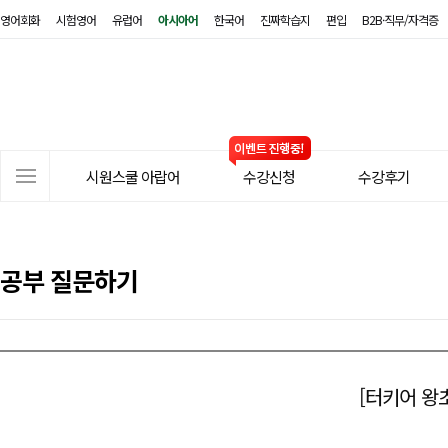
영어회화
시험영어
유럽어
아시아어
한국어
진짜학습지
편입
B2B·직무/자격증
시
원
스
쿨
아
사
랍
시원스쿨 아랍어
수강신청
수강후기
이
어
트
메
뉴
공부 질문하기
[터키어 왕