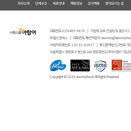
회사소개
단체수강
제휴안내
채용정보
강사채용
찾아오시는 길
대표번호
02)6409-0878
|
기업체 교육 컨설팅 및 출강
02-
㈜골드앤에스
|
대표번호/통번역문의:
siwoncs@siwonscho
사업자등록번호:
120-81-63837
|
통신판매업신고번호: 제
서울특별시 영등포구 영신로 166 영등포반도아이비밸리 7층,8
Copyright ©
2026
siwonschool. All Rights Reserved.