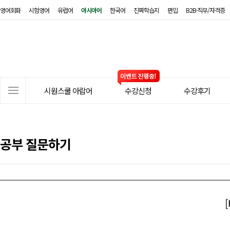
영어회화
시험영어
유럽어
아시아어
한국어
진짜학습지
편입
B2B·직무/자격증
시
원
스
쿨
아
사
랍
시원스쿨 아랍어
수강신청
수강후기
이
어
트
메
뉴
공부 질문하기