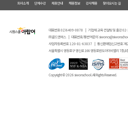
회사소개
단체수강
제휴안내
채용정보
강사채용
찾아오시는 길
대표번호
02)6409-0878
|
기업체 교육 컨설팅 및 출강
02-
㈜골드앤에스
|
대표번호/통번역문의:
siwoncs@siwonscho
사업자등록번호:
120-81-63837
|
통신판매업신고번호: 제
서울특별시 영등포구 영신로 166 영등포반도아이비밸리 7층,8
Copyright ©
2026
siwonschool. All Rights Reserved.