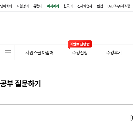
영어회화
시험영어
유럽어
아시아어
한국어
진짜학습지
편입
B2B·직무/자격증
시
원
스
쿨
아
사
랍
시원스쿨 아랍어
수강신청
수강후기
이
어
트
메
뉴
공부 질문하기