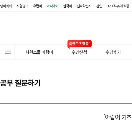
영어회화
시험영어
유럽어
아시아어
한국어
진짜학습지
편입
B2B·직무/자격증
시
원
스
쿨
아
사
랍
시원스쿨 아랍어
수강신청
수강후기
이
어
트
메
뉴
공부 질문하기
[아랍어 기초