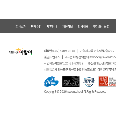
회사소개
단체수강
제휴안내
채용정보
강사채용
찾아오시는 길
대표번호
02)6409-0878
|
기업체 교육 컨설팅 및 출강
02-
㈜골드앤에스
|
대표번호/통번역문의:
siwoncs@siwonscho
사업자등록번호:
120-81-63837
|
통신판매업신고번호: 제
서울특별시 영등포구 영신로 166 영등포반도아이비밸리 7층,8
Copyright ©
2026
siwonschool. All Rights Reserved.