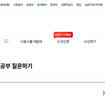
영어회화
시험영어
유럽어
아시아어
한국어
진짜학습지
편입
B2B·직무/자격증
시
원
스
쿨
아
사
랍
시원스쿨 아랍어
수강신청
수강후기
이
어
트
메
뉴
공부 질문하기