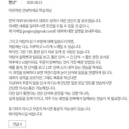
한신*
2025.08.13
마르하반 안녕하세요 학습자님
먼저 아부다비에서의 대회의 성격이 어떤 것인지 잘 모르겠습니다.
자세한 내용을 알려주시면 조언을 드릴 수 있을 것 같으니,
제 이메일 jjongivs@gmail.com로 대회에 대한 설명을 보내주세요.
그리고 아랍어 읽기 부분에 대해 말씀드리자면,
처음에는 다소 지루하고 느리게 느껴질 수 있습니다.
하지만 그런 기초 훈련 없이 바로 읽게 된 사람은 없습니다.
아랍어 알파벳과 발음을 보고, 짧은 단어 → 긴 단어 → 짧은 문장 순서로
하루에 5-10분이라도 꾸준히 반복하는 것이 가장 빠른 방법입니다.
예를 들어, 한 단어를 보고 12초 안에 소리 내어 읽는 연습을 하세요.
이 과정을 반복하다 보면 자연스럽게 눈이 단어와 발음을 연결하게 됩니다.
대회의 성격을 모르지만 그래도 목표로 하신다면
지금부터 꾸준히 발음·인사·자기소개·간단한 질문 응답 정도를 연습하시면
간단한 의사소통은 가능해집니다.
다만 말이 통한다는 것은 단어와 문장을 아는 것뿐 아니라,
실제 발음을 입에 익히고, 자주 쓰는 표현을 반복해서 말해보는 연습이 꼭 필요합니다.
포기하지 마시고 꾸준히 하시면 충분히 가능성이 있습니다.
화이팅하시길 바랍니다!
댓글 0