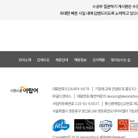
※공부 질문하기 게시판은 수강
최대한 빠른 시일 내에 답변드리도록 노력하고 있으나
회사소개
단체수강
제휴안내
채용정보
강사채용
찾아오시는 길
대표번호
02)6409-0878
|
기업체 교육 컨설팅 및 출강
02-
㈜골드앤에스
|
대표번호/통번역문의:
siwoncs@siwonscho
사업자등록번호:
120-81-63837
|
통신판매업신고번호: 제
서울특별시 영등포구 영신로 166 영등포반도아이비밸리 7층,8
Copyright ©
2026
siwonschool. All Rights Reserved.