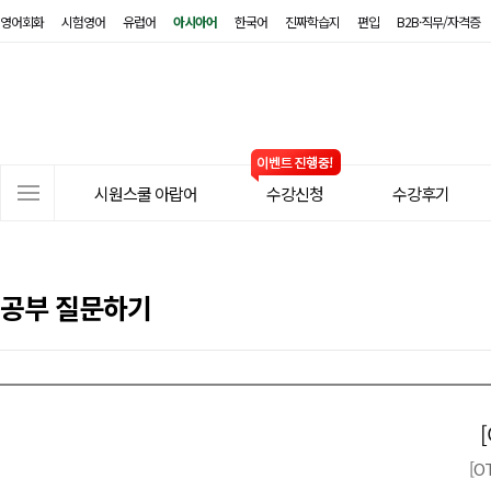
영어회화
시험영어
유럽어
아시아어
한국어
진짜학습지
편입
B2B·직무/자격증
시
원
스
쿨
아
사
랍
시원스쿨 아랍어
수강신청
수강후기
이
어
트
메
뉴
공부 질문하기
[O