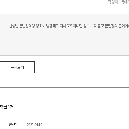
작성자 : 박예
선생님 문법강의랑 왕초보 병행해도 되나요?? 아니면 왕초보 다 듣고 문법강의 들어야
목록보기
댓글 1개
한신*
2025.04.16