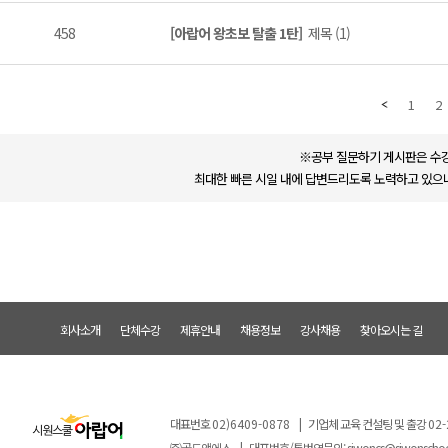
458
[아랍어 왕초보 탈출 1탄]
제목 (1)
1
2
※공부 질문하기 게시판은 수강
최대한 빠른 시일 내에 답변드리도록 노력하고 있으나
회사소개
단체수강
제휴안내
채용정보
강사채용
찾아오시는 길
대표번호
02)6409-0878
|
기업체 교육 컨설팅 및 출강
02-
㈜골드앤에스
|
대표번호/통번역문의:
siwoncs@siwonscho