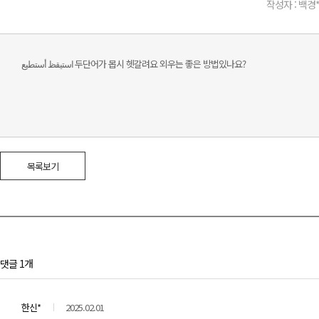
작성자 : 백경
استيقظ أستطيع 두단어가 몹시 헷갈려요 외우는 좋은 방법있나요?
목록보기
댓글 1개
한신*
2025.02.01