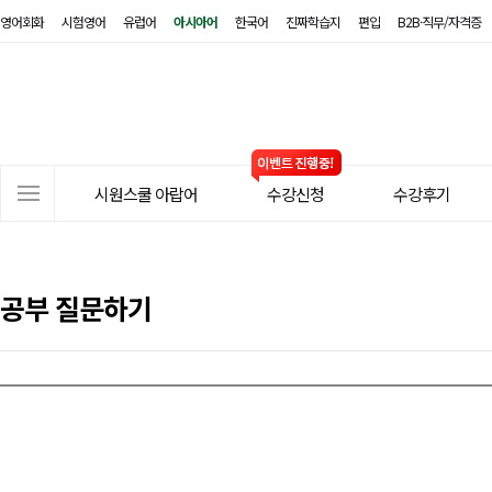
영어회화
시험영어
유럽어
아시아어
한국어
진짜학습지
편입
B2B·직무/자격증
시
원
스
쿨
아
사
랍
시원스쿨 아랍어
수강신청
수강후기
이
어
트
메
뉴
공부 질문하기