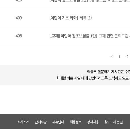
409
[아랍어 기초 회화]
제목 (1)
408
[[교재] 아랍어 왕초보탈출 1탄]
교재 관련 문의드립니다
1
2
※공부 질문하기 게시판은 수강
최대한 빠른 시일 내에 답변드리도록 노력하고 있으나
회사소개
단체수강
제휴안내
채용정보
강사채용
찾아오시는 길