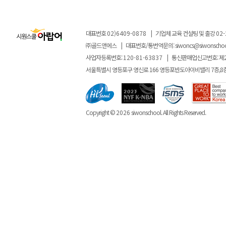
대표번호
02)6409-0878
|
기업체 교육 컨설팅 및 출강
02-
㈜골드앤에스
|
대표번호/통번역문의:
siwoncs@siwonscho
사업자등록번호:
120-81-63837
|
통신판매업신고번호: 제
서울특별시 영등포구 영신로 166 영등포반도아이비밸리 7층,8
Copyright ©
2026
siwonschool. All Rights Reserved.