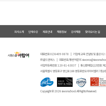
회사소개
단체수강
제휴안내
채용정보
강사채용
찾아오시는 길
대표번호
02)6409-0878
|
기업체 교육 컨설팅 및 출강
02-
㈜골드앤에스
|
대표번호/통번역문의:
siwoncs@siwonscho
사업자등록번호:
120-81-63837
|
통신판매업신고번호: 제
서울특별시 영등포구 영신로 166 영등포반도아이비밸리 7층,8
Copyright ©
2026
siwonschool. All Rights Reserved.