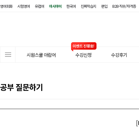
영어회화
시험영어
유럽어
아시아어
한국어
진짜학습지
편입
B2B·직무/자격증
시
원
스
쿨
아
사
랍
시원스쿨 아랍어
수강신청
수강후기
이
어
트
메
뉴
공부 질문하기