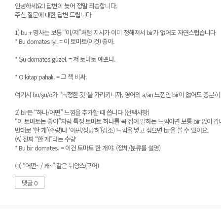
안녕하세요:) 답변이 늦어 정말 죄송합니다.
주신 질문에 대한 답변 드립니다
1) bu + 명사는 보통 “이/저”처럼 지시가 이미 정해져서 bir가 없어도 자연스럽습니다
* Bu domates iyi. = 이 토마토(이것) 좋아.
* Şu domates güzel. = 저 토마토 예쁘다.
* O kitap pahalı. = 그 책 비싸.
여기서 bu/şu/o가 “특정한 것”을 가리키니까, 영어의 a/an 느낌인 bir이 없어도 충분
2) bir은 “하나/어떤” 느낌을 추가할 때 씁니다 (선택사항)
“이 토마토는 좋아”처럼 특정 토마토 하나를 콕 집어 말하는 느낌이면 보통 bir 없이 갑
반대로 ‘한 개’(수량)나 ‘어떤/상당히’(강조) 느낌을 넣고 싶으면 bir을 쓸 수 있어요.
(A) 진짜 “한 개”라는 수량
* Bu bir domates. = 이건 토마토 한 개야. (정체/분류를 설명)
(B) “어떤~ / 꽤~” 같은 뉘앙스(구어)
댓글 0