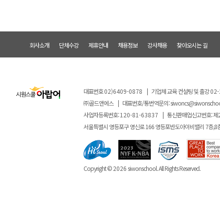
회사소개
단체수강
제휴안내
채용정보
강사채용
찾아오시는 길
대표번호
02)6409-0878
|
기업체 교육 컨설팅 및 출강
02-
㈜골드앤에스
|
대표번호/통번역문의:
siwoncs@siwonscho
사업자등록번호:
120-81-63837
|
통신판매업신고번호: 제
서울특별시 영등포구 영신로 166 영등포반도아이비밸리 7층,8
Copyright ©
2026
siwonschool. All Rights Reserved.