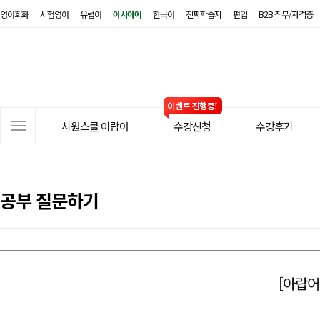
영어회화
시험영어
유럽어
아시아어
한국어
진짜학습지
편입
B2B·직무/자격증
시
원
스
쿨
아
사
랍
시원스쿨 아랍어
수강신청
수강후기
이
어
트
메
뉴
공부 질문하기