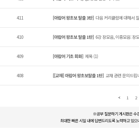
411
[아랍어 왕초보 탈출 3탄]
다음 커리큘럼에 대해서 질문
410
[아랍어 왕초보 탈출 1탄]
6강 장모음, 이중모음: 장모
409
[아랍어 기초 회화]
제목 (1)
408
[[교재] 아랍어 왕초보탈출 1탄]
교재 관련 문의드립니다
1
2
※공부 질문하기 게시판은 수강
최대한 빠른 시일 내에 답변드리도록 노력하고 있으나