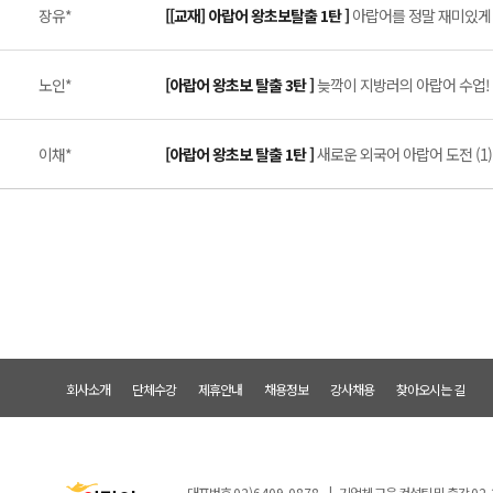
장유*
[[교재] 아랍어 왕초보탈출 1탄 ]
아랍어를 정말 재미있게 배
노인*
[아랍어 왕초보 탈출 3탄 ]
늦깍이 지방러의 아랍어 수업! (
이채*
[아랍어 왕초보 탈출 1탄 ]
새로운 외국어 아랍어 도전 (1)
회사소개
단체수강
제휴안내
채용정보
강사채용
찾아오시는 길
대표번호
02)6409-0878
|
기업체 교육 컨설팅 및 출강
02-