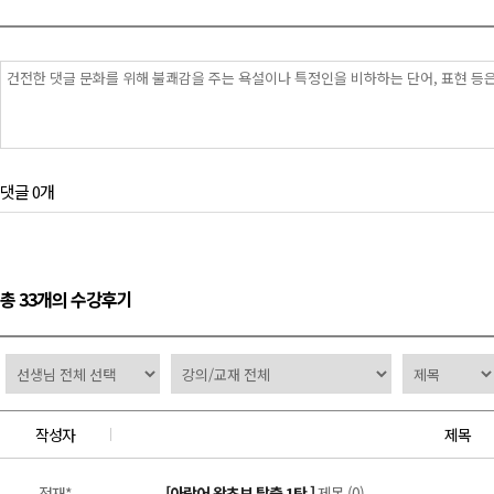
댓글 0개
총 33개의 수강후기
작성자
제목
정재*
[아랍어 왕초보 탈출 1탄 ]
제목 (0)