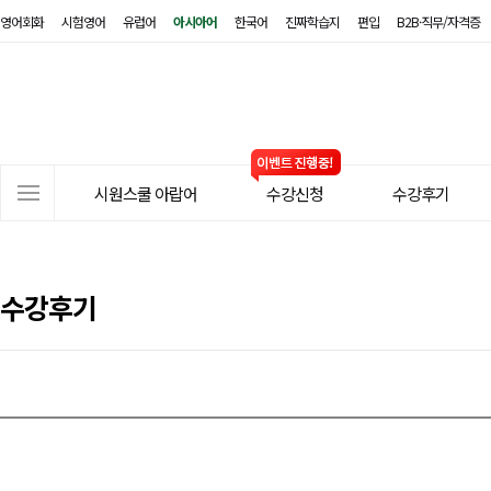
영어회화
시험영어
유럽어
아시아어
한국어
진짜학습지
편입
B2B·직무/자격증
시
원
스
쿨
아
사
랍
시원스쿨 아랍어
수강신청
수강후기
이
어
트
메
뉴
수강후기